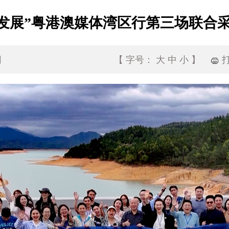
谋发展”粤港澳媒体湾区行第三场联合
网
【
字号：
大
中
小
】