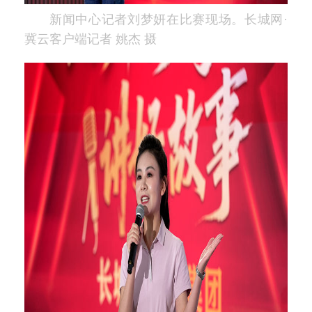
新闻中心记者刘梦妍在比赛现场。长城网·
冀云客户端记者 姚杰 摄