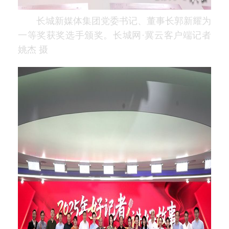
长城新媒体集团党委书记、董事长郭新耀为
一等奖获奖选手颁奖。长城网·冀云客户端记者
姚杰 摄