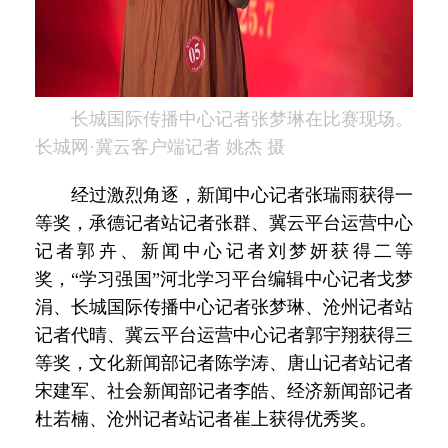
长城国际传播中心记者张梦琳
在比赛现场。
长城网·冀云客户端记者 姚杰 摄
经过激烈角逐，新闻中心记者张瑞雨获得一
等奖，承德记者站记者张群、冀云平台运营中心
记者郭卉、新闻中心记者刘梦妍获得二等
奖，“学习强国”河北学习平台编辑中心记者戈梦
涓、长城国际传播中心记者张梦琳、沧州记者站
记者代晴、冀云平台运营中心记者郭宇翔获得三
等奖，文化新闻部记者陈学涛、唐山记者站记者
宋建军、社会新闻部记者李皓、经济新闻部记者
杜若楠、沧州记者站记者崔上获得优秀奖。