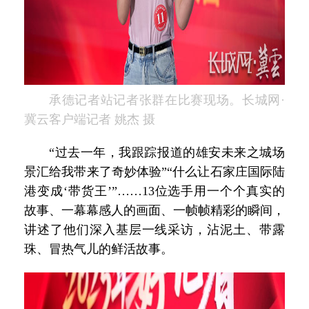
承德记者站记者张群在比赛现场。长城网·
冀云客户端记者 姚杰 摄
“过去一年，我跟踪报道的雄安未来之城场
景汇给我带来了奇妙体验”“什么让石家庄国际陆
港变成‘带货王’”……13位选手用一个个真实的
故事、一幕幕感人的画面、一帧帧精彩的瞬间，
讲述了他们深入基层一线采访，沾泥土、带露
珠、冒热气儿的鲜活故事。