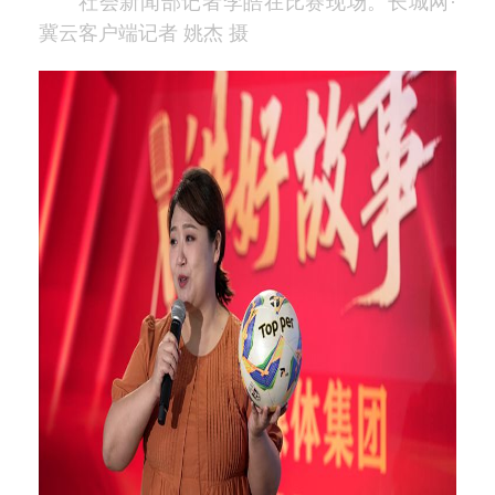
社会新闻部记者李皓在比赛现场。长城网·
冀云客户端记者 姚杰 摄