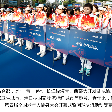
合部，是“一带一路”、长江经济带、西部大开发及成
家卫生城市、港口型国家物流枢纽城市等称号。近年来，
赛、第四届全国老年人健身大会开幕式暨网球交流活动等