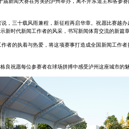
十届新闻大赛在秀美的泸州举办，离不开东道主和各参
君说，三十载风雨兼程，新征程再启华章。祝愿比赛越办
展示新时代新闻工作者的风采，书写新闻体育交流的新篇
工作者的执着与热爱，将这项赛事打造成全国新闻工作者
唐栋良祝愿每位参赛者在球场拼搏中感受泸州这座城市的