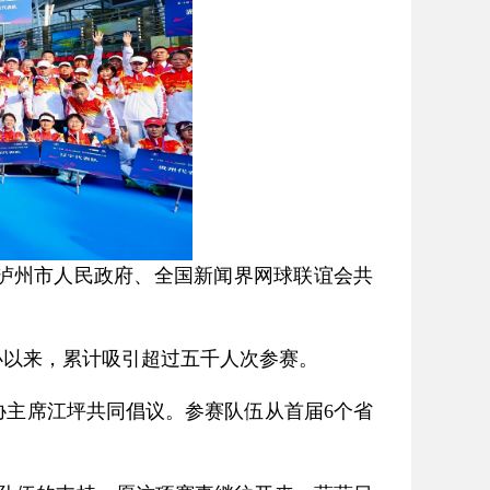
泸州市人民政府、全国新闻界网球联谊会共
办以来，累计吸引超过五千人次参赛。
协主席江坪共同倡议。参赛队伍从首届6个省