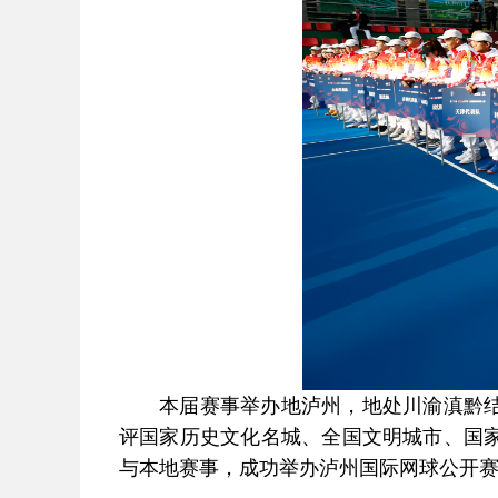
本届赛事举办地泸州，地处川渝滇黔结
评国家历史文化名城、全国文明城市、国
与本地赛事，成功举办泸州国际网球公开