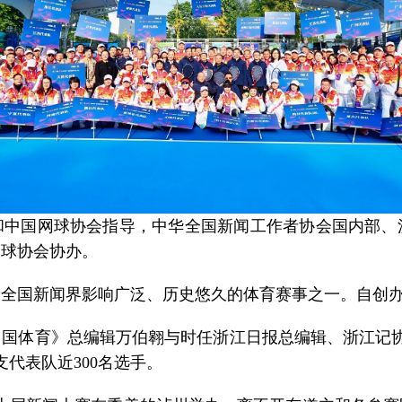
和中国网球协会指导，中华全国新闻工作者协会国内部、
网球协会协办。
，是全国新闻界影响广泛、历史悠久的体育赛事之一。自创
《中国体育》总编辑万伯翱与时任浙江日报总编辑、浙江记
支代表队近300名选手。