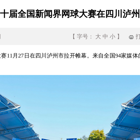
十届全国新闻界网球大赛在四川泸州
网
【
字号：
大
中
小
】
球大赛11月27日在四川泸州市拉开帷幕。来自全国94家