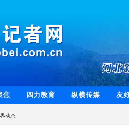
聚焦
四力教育
纵横传媒
友
界动态