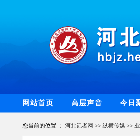
网站首页
高层声音
今日
您当前的位置 ：
河北记者网
>>
纵横传媒
>>
业