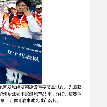
渝地区双城经济圈建设重要节点城市。先后获
泸州聚焦赛事赋能城市品牌，办好引进赛事
赛事，让体育赛事成为城市名片。