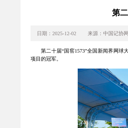
第二
日期：2025-12-02
来源：中国记协
第二十届“国窖1573”全国新闻界网
项目的冠军。