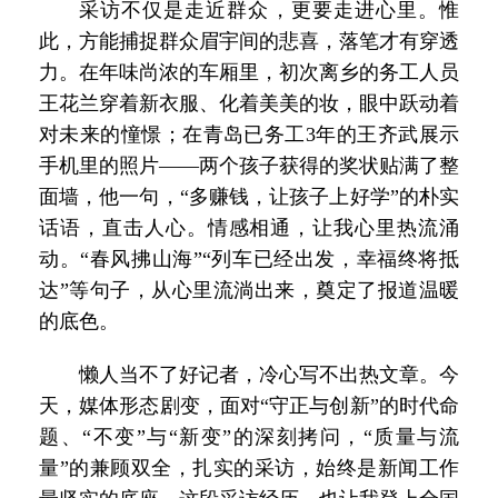
采访不仅是走近群众，更要走进心里。惟
此，方能捕捉群众眉宇间的悲喜，落笔才有穿透
力。在年味尚浓的车厢里，初次离乡的务工人员
王花兰穿着新衣服、化着美美的妆，眼中跃动着
对未来的憧憬；在青岛已务工3年的王齐武展示
手机里的照片——两个孩子获得的奖状贴满了整
面墙，他一句，“多赚钱，让孩子上好学”的朴实
话语，直击人心。情感相通，让我心里热流涌
动。“春风拂山海”“列车已经出发，幸福终将抵
达”等句子，从心里流淌出来，奠定了报道温暖
的底色。
懒人当不了好记者，冷心写不出热文章。今
天，媒体形态剧变，面对“守正与创新”的时代命
题、“不变”与“新变”的深刻拷问，“质量与流
量”的兼顾双全，扎实的采访，始终是新闻工作