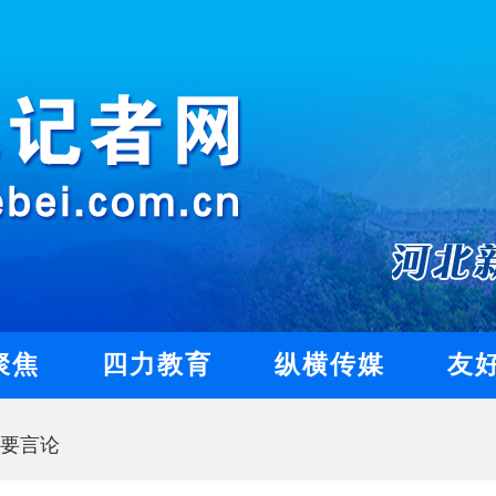
聚焦
四力教育
纵横传媒
友
要言论