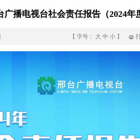
台广播电视台社会责任报告（2024年
网
【
字号：
大
中
小
】